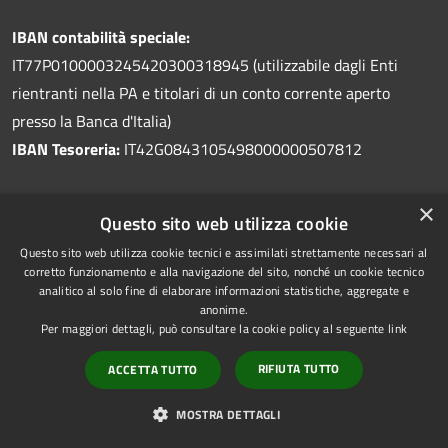
IBAN contabilità speciale:
IT77P0100003245420300318945 (utilizzabile dagli Enti
rientranti nella PA e titolari di un conto corrente aperto
presso la Banca d'Italia)
IBAN Tesoreria:
IT42G0843105498000000507812
×
Questo sito web utilizza cookie
Questo sito web utilizza cookie tecnici e assimilati strettamente necessari al
Prenotazione appuntamento
corretto funzionamento e alla navigazione del sito, nonché un cookie tecnico
Segnalazione disservizio
analitico al solo fine di elaborare informazioni statistiche, aggregate e
anonime.
Leggi le FAQ
Per maggiori dettagli, può consultare la cookie policy al seguente
link
Richiesta di assistenza
RIFIUTA TUTTO
ACCETTA TUTTO
MOSTRA DETTAGLI