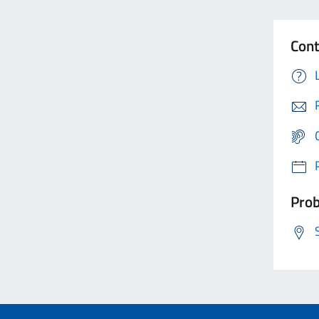
Cont
Prob