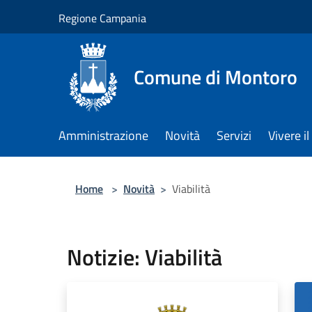
Salta al contenuto principale
Regione Campania
Comune di Montoro
Amministrazione
Novità
Servizi
Vivere 
Home
>
Novità
>
Viabilità
Notizie: Viabilità