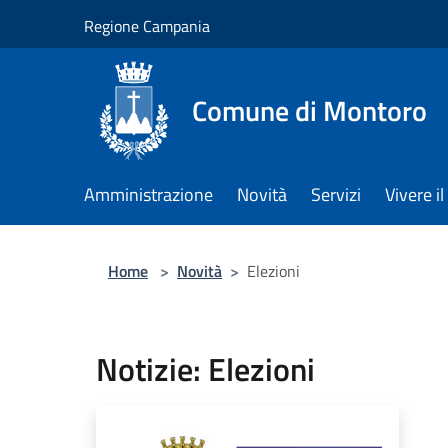
Salta al contenuto principale
Regione Campania
Comune di Montoro
Amministrazione
Novità
Servizi
Vivere 
Home
>
Novità
>
Elezioni
Notizie: Elezioni