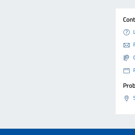
Cont
Prob